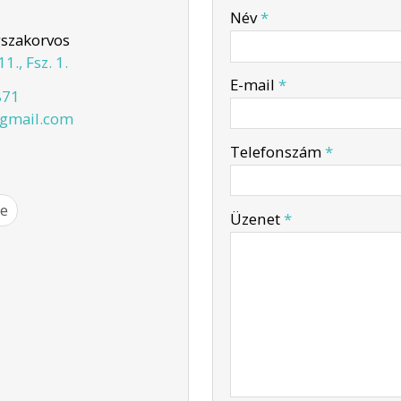
-
Név
*
szakorvos
., Fsz. 1.
-
E-mail
*
871
@gmail.com
-
Telefonszám
*
-
e
Üzenet
*
-
-
-