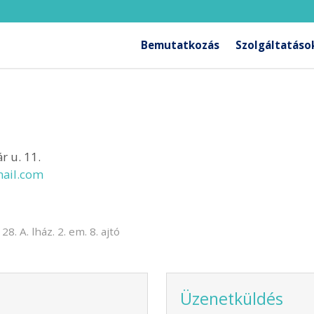
Bemutatkozás
Szolgáltatáso
r u. 11.
ail.com
. A. lház. 2. em. 8. ajtó
Üzenetküldés